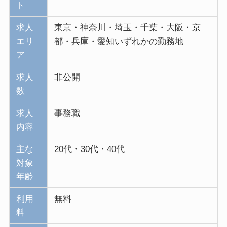
ト
求人
東京・神奈川・埼玉・千葉・大阪・京
エリ
都・兵庫・愛知いずれかの勤務地
ア
求人
非公開
数
求人
事務職
内容
主な
20代・30代・40代
対象
年齢
利用
無料
料