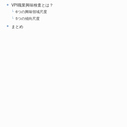
技術者
VPI職業興味検査とは？
6つの興味領域尺度
機械オペレータ
5つの傾向尺度
ー
まとめ
研究者
学者
ミュージシャン
デザイナー
教員
販売員
放送ディレクタ
ー
会社経営者