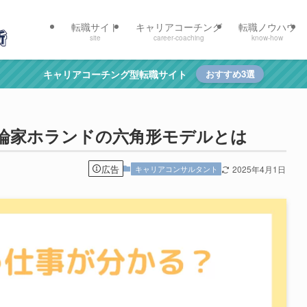
転職サイト
キャリアコーチング
転職ノウハウ
site
career-coaching
know-how
キャリアコーチング型転職サイト
おすすめ3選
論家ホランドの六角形モデルとは
広告
キャリアコンサルタント
2025年4月1日