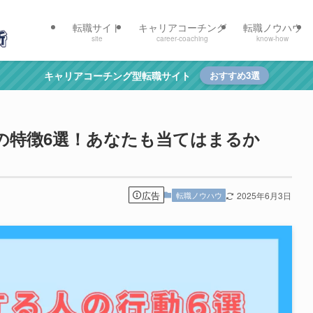
転職サイト
キャリアコーチング
転職ノウハウ
site
career-coaching
know-how
キャリアコーチング型転職サイト
おすすめ3選
の特徴6選！あなたも当てはまるか
広告
転職ノウハウ
2025年6月3日