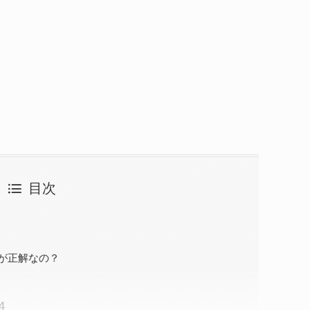
目次
が正解なの？
４