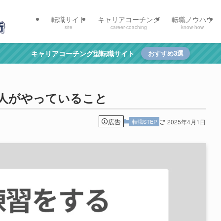
転職サイト
キャリアコーチング
転職ノウハウ
site
career-coaching
know-how
キャリアコーチング型転職サイト
おすすめ3選
人がやっていること
広告
転職STEP
2025年4月1日