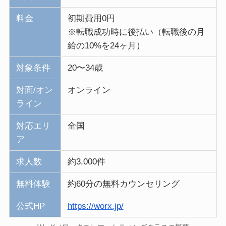
料金
初期費用0円
※転職成功時に後払い（転職後の月
給の10%を24ヶ月）
対象条件
20〜34歳
対面/オン
オンライン
ライン
対応エリ
全国
ア
求人数
約3,000件
無料体験
約60分の無料カウンセリング
公式HP
https://worx.jp/