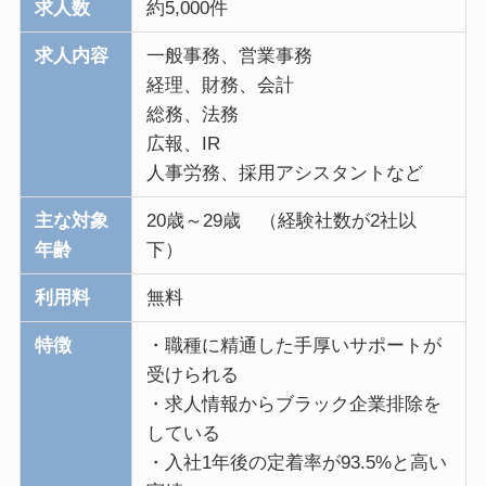
求人数
約5,000件
求人内容
一般事務、営業事務
経理、財務、会計
総務、法務
広報、IR
人事労務、採用アシスタントなど
主な対象
20歳～29歳 （経験社数が2社以
年齢
下）
利用料
無料
特徴
・職種に精通した手厚いサポートが
受けられる
・求人情報からブラック企業排除を
している
・入社1年後の定着率が93.5%と高い