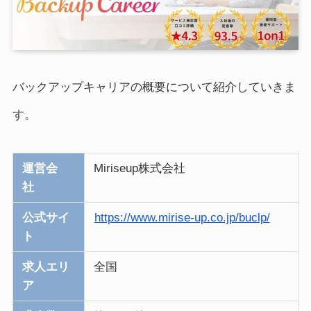
バックアップキャリアの概要について紹介していきま
す。
運営会
Miriseup株式会社
社
公式サイ
https://www.mirise-up.co.jp/buclp/
ト
求人エリ
全国
ア